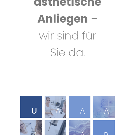
ästhetische
Anliegen
–
wir sind für
Sie da.
U
A
A
A
n
l
m
l