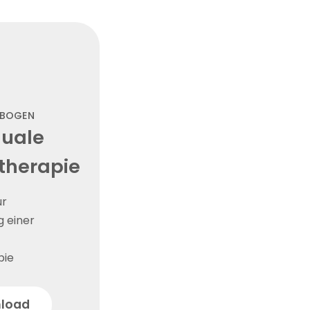
SBOGEN
guale
herapie
ur
 einer
pie
load