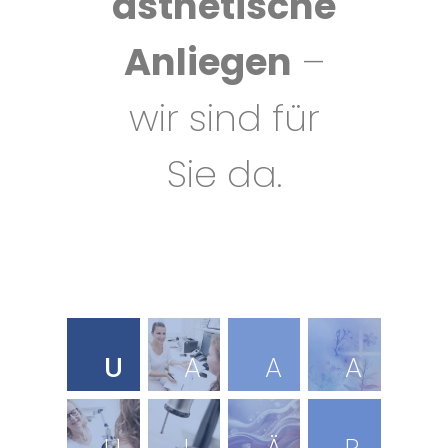
ästhetische
Anliegen
–
wir sind für
Sie da.
U
A
A
A
n
l
m
l